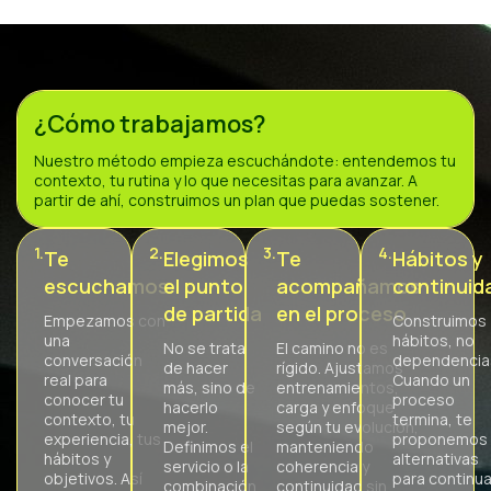
¿Cómo trabajamos?
Nuestro método empieza escuchándote: entendemos tu
contexto, tu rutina y lo que necesitas para avanzar. A
partir de ahí, construimos un plan que puedas sostener.
1.
2.
3.
4.
Te
Elegimos
Te
Hábitos y
escuchamos
el punto
acompañamos
continuid
de partida
en el proceso
Empezamos con
Construimos
una
hábitos, no
No se trata
El camino no es
conversación
dependencia
de hacer
rígido. Ajustamos
real para
Cuando un
más, sino de
entrenamientos,
conocer tu
proceso
hacerlo
carga y enfoque
contexto, tu
termina, te
mejor.
según tu evolución,
experiencia, tus
proponemos
Definimos el
manteniendo
hábitos y
alternativas
servicio o la
coherencia y
objetivos. Así
para continua
combinación
continuidad sin