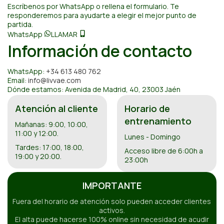
Escríbenos por WhatsApp o rellena el formulario. Te
responderemos para ayudarte a elegir el mejor punto de
partida.
WhatsApp
LLAMAR
Información de contacto
WhatsApp:
+34 613 480 762
Email:
info@livvae.com
Dónde estamos: Avenida de Madrid, 40, 23003 Jaén
Atención al cliente
Horario de
entrenamiento
Mañanas: 9:00, 10:00,
11:00 y 12:00.
Lunes - Domingo
Tardes: 17:00, 18:00,
Acceso libre de 6:00h a
19:00 y 20:00.
23:00h
IMPORTANTE
Fuera del horario de atención solo pueden acceder clientes
activos.
El alta puede hacerse 100% online sin necesidad de acudir